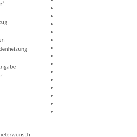
m²
zug
en
denheizung
Angabe
or
ieterwunsch