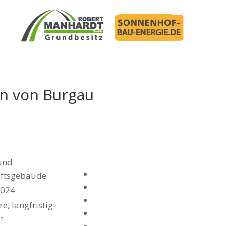
en von Burgau
und
ftsgebäude
2024
re, langfristig
r