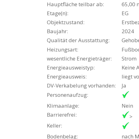
Hauptfläche teilbar ab:
65,00 
Etage(n):
EG
Objektzustand:
Erstbe
Baujahr:
2024
Qualität der Ausstattung:
Gehob
Heizungsart:
Fußbo
wesentliche Energieträger:
Strom
Energieausweistyp:
Keine 
Energieausweis:
liegt v
DV-Verkabelung vorhanden:
Ja
Personenaufzug:
Klimaanlage:
Nein
Barrierefrei:
>
Keller:
Bodenbelag:
nach M