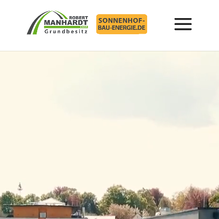
Video-
Player